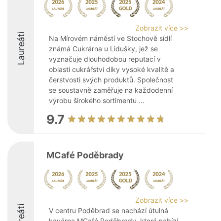
Zobrazit více >>
Laureáti
Na Mírovém náměstí ve Stochově sídlí
známá Cukrárna u Lidušky, jež se
vyznačuje dlouhodobou reputací v
oblasti cukrářství díky vysoké kvalitě a
čerstvosti svých produktů. Společnost
se soustavně zaměřuje na každodenní
výrobu širokého sortimentu ...
9.7
MCafé Poděbrady
Zobrazit více >>
Laureáti
V centru Poděbrad se nachází útulná
kavárna MCafé Poděbrady, která nabízí