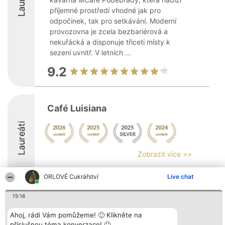
příjemné prostředí vhodné jak pro
odpočinek, tak pro setkávání. Moderní
provozovna je zcela bezbariérová a
nekuřácká a disponuje třiceti místy k
sezení uvnitř. V letních ...
9.2
Café Luisiana
Laureáti
Zobrazit více >>
9
ORLOVÉ Cukrářství
Live chat
15:16
Organizátor hlasování
Plebiscyt
Kontakt
Ahoj, rádi Vám pomůžeme! 🙂 Klikněte na
Bright Side Solutions sp. z o.
Vítězové
Kontakt
o. sp. k.
příslušnou téma konverzace! 🙂
Seznam všech