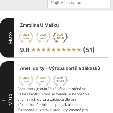
Zmrzlina U Mašků
Místo
I
9.8
(51)
Anet_dorty - Výroba dortů a zákusků
Anet_dorty je cukrářská dílna umístěná ve
Velké Hraštici, která se zaměřuje na výrobu
Místo
originálních dortů a zákusků dle přání
II
zákazníka. Podnik se specializuje na
různorodé cukrářské produkty vhodné pro