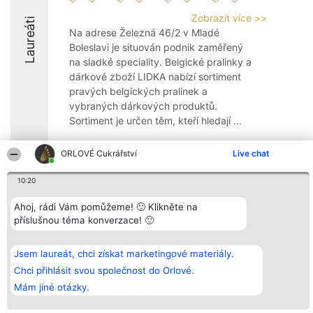
Zobrazit více >>
Laureáti
Na adrese Železná 46/2 v Mladé
Boleslavi je situován podnik zaměřený
na sladké speciality. Belgické pralinky a
dárkové zboží LIDKA nabízí sortiment
pravých belgických pralinek a
vybraných dárkových produktů.
Sortiment je určen těm, kteří hledají ...
8.8
ORLOVÉ Cukrářství
Live chat
10:20
Organizátor hlasování
Plebiscyt
Kontakt
Ahoj, rádi Vám pomůžeme! 🙂 Klikněte na
Bright Side Solutions sp. z o.
Vítězové
Kontakt
o. sp. k.
Seznam všech
příslušnou téma konverzace! 🙂
ul. Ruska 22
laureátů
Wrocław 50-079
Zásady
KRS 0000749100 | Regon
Pravidla
Jsem laureát, chci získat marketingové materiály.
381313360 | NIP 8943132676
Zásady
Chci přihlásit svou společnost do Orlové.
ochrany
osobních údajů
Mám jiné otázky.