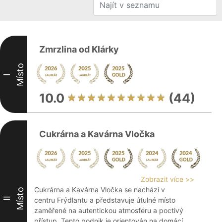
Zmrzlina od Klárky
Místo
I
10.0
(44)
Cukrárna a Kavárna Vločka
Zobrazit více >>
Cukrárna a Kavárna Vločka se nachází v
Místo
II
centru Frýdlantu a představuje útulné místo
zaměřené na autentickou atmosféru a poctivý
přístup. Tento podnik je orientován na domácí