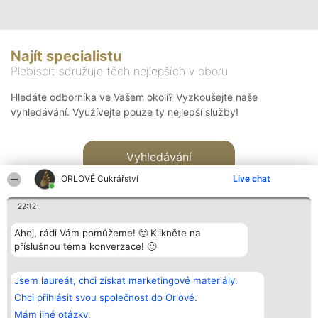
Najít specialistu
Plebiscit sdružuje těch nejlepších v oboru
Hledáte odborníka ve Vašem okolí? Vyzkoušejte naše
vyhledávání. Využívejte pouze ty nejlepší služby!
Vyhledávání
ORLOVÉ Cukrářství
Live chat
22:12
Ahoj, rádi Vám pomůžeme! 🙂 Klikněte na
příslušnou téma konverzace! 🙂
Organizátor hlasování
Plebiscyt
Kontakt
Bright Side Solutions sp. z o.
Vítězové
Kontakt
Jsem laureát, chci získat marketingové materiály.
o. sp. k.
Seznam všech
ul. Ruska 22
laureátů
Chci přihlásit svou společnost do Orlové.
Wrocław 50-079
Zásady
Mám jiné otázky.
KRS 0000749100 | Regon
Pravidla