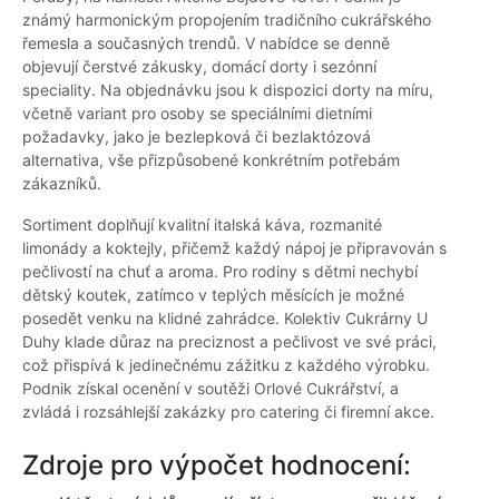
známý harmonickým propojením tradičního cukrářského
řemesla a současných trendů. V nabídce se denně
objevují čerstvé zákusky, domácí dorty i sezónní
speciality. Na objednávku jsou k dispozici dorty na míru,
včetně variant pro osoby se speciálními dietními
požadavky, jako je bezlepková či bezlaktózová
alternativa, vše přizpůsobené konkrétním potřebám
zákazníků.
Sortiment doplňují kvalitní italská káva, rozmanité
limonády a koktejly, přičemž každý nápoj je připravován s
pečlivostí na chuť a aroma. Pro rodiny s dětmi nechybí
dětský koutek, zatímco v teplých měsících je možné
posedět venku na klidné zahrádce. Kolektiv Cukrárny U
Duhy klade důraz na preciznost a pečlivost ve své práci,
což přispívá k jedinečnému zážitku z každého výrobku.
Podnik získal ocenění v soutěži Orlové Cukrářství, a
zvládá i rozsáhlejší zakázky pro catering či firemní akce.
Zdroje pro výpočet hodnocení: