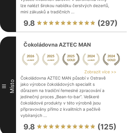
lze nalézt širokou nabídku čerstvých dezertů,
mini zákusků a tradičních ...
9.8
(297)
Čokoládovna AZTEC MAN
Zobrazit více >>
Čokoládovna AZTEC MAN působí v Ostravě
Místo
jako výrobce čokoládových specialit s
III
důrazem na tradiční řemeslné zpracování a
jedinečný proces „Bean-to-bar“. Veškeré
čokoládové produkty v této výrobně jsou
připravovány přímo z kvalitních a pečlivě
vybíraných ...
9.8
(125)