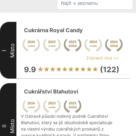
Cukrárna Royal Candy
Místo
I
Zobrazit více >>
9.9
(122)
Cukrářství Blahutovi
V Ostravě působí rodinný podnik Cukrářství
Místo
Blahutovi, který se již dlouhodobě specializuje
II
na vlastní výrobu cukrářských produktů z
vysoce kvalitních surovin. V sortimentu firmy