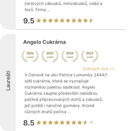
čerstvých zákusků, minizákusků, rolád a
řezů. Firma ...
9.5
Angelo Cukrárna
Zobrazit více >>
Laureáti
V Ostravě na ulici Patrice Lumumby 2444/1
sídlí cukrárna, která se vyznačuje
rozmanitou paletou sladkostí. Angelo
Cukrárna zaujme především nabídkou
pečlivě připravovaných dortů a zákusků,
jež potěší i náročné gurmány. Kromě
různých druhů pečiva ...
8.5