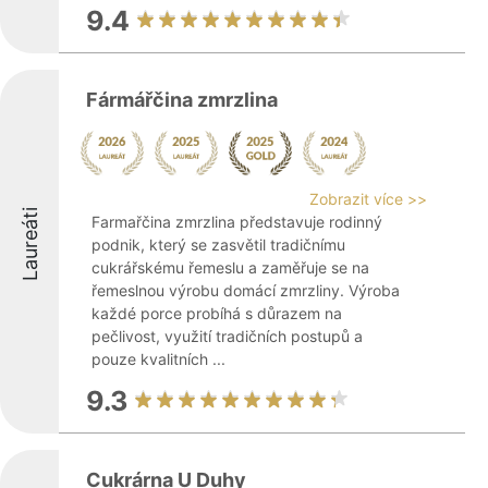
9.4
Fármářčina zmrzlina
Zobrazit více >>
Laureáti
Farmařčina zmrzlina představuje rodinný
podnik, který se zasvětil tradičnímu
cukrářskému řemeslu a zaměřuje se na
řemeslnou výrobu domácí zmrzliny. Výroba
každé porce probíhá s důrazem na
pečlivost, využití tradičních postupů a
pouze kvalitních ...
9.3
Cukrárna U Duhy