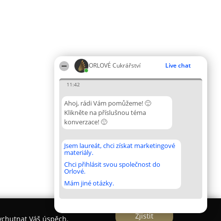
ORLOVÉ Cukrářství
Live chat
11:42
Ahoj, rádi Vám pomůžeme! 🙂
Klikněte na příslušnou téma
konverzace! 🙂
Jsem laureát, chci získat marketingové
materiály.
Chci přihlásit svou společnost do
Orlové.
Mám jiné otázky.
Zjistit
vychutnat Váš úspěch.