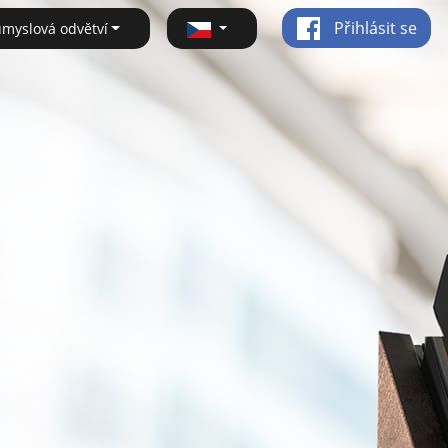
Přihlásit se
ůmyslová odvětví