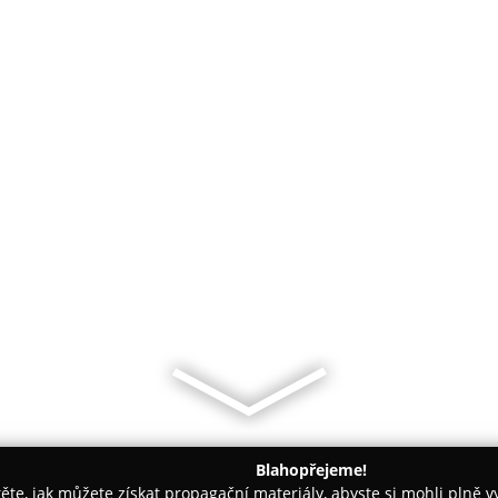
Blahopřejeme!
těte, jak můžete získat propagační materiály, abyste si mohli plně 