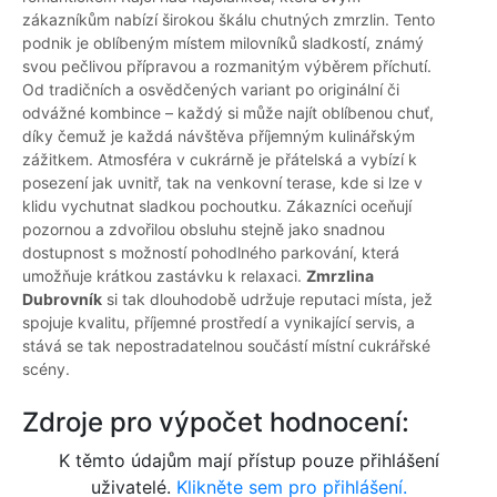
zákazníkům nabízí širokou škálu chutných zmrzlin. Tento
podnik je oblíbeným místem milovníků sladkostí, známý
svou pečlivou přípravou a rozmanitým výběrem příchutí.
Od tradičních a osvědčených variant po originální či
odvážné kombince – každý si může najít oblíbenou chuť,
díky čemuž je každá návštěva příjemným kulinářským
zážitkem. Atmosféra v cukrárně je přátelská a vybízí k
posezení jak uvnitř, tak na venkovní terase, kde si lze v
klidu vychutnat sladkou pochoutku. Zákazníci oceňují
pozornou a zdvořilou obsluhu stejně jako snadnou
dostupnost s možností pohodlného parkování, která
umožňuje krátkou zastávku k relaxaci.
Zmrzlina
Dubrovník
si tak dlouhodobě udržuje reputaci místa, jež
spojuje kvalitu, příjemné prostředí a vynikající servis, a
stává se tak nepostradatelnou součástí místní cukrářské
scény.
Zdroje pro výpočet hodnocení:
K těmto údajům mají přístup pouze přihlášení
uživatelé.
Klikněte sem pro přihlášení.