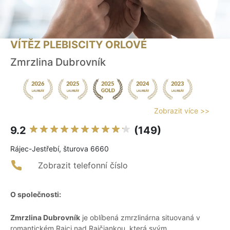
VÍTĚZ PLEBISCITY ORLOVÉ
Zmrzlina Dubrovník
Zobrazit více >>
9.2
(149)
Rájec-Jestřebí, šturova 6660
Zobrazit telefonní číslo
O společnosti:
Zmrzlina Dubrovník
je oblíbená zmrzlinárna situovaná v
romantickém Rajci nad Rajčiankou, která svým