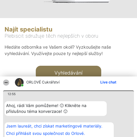
Najít specialistu
Plebiscit sdružuje těch nejlepších v oboru
Hledáte odborníka ve Vašem okolí? Vyzkoušejte naše
vyhledávání. Využívejte pouze ty nejlepší služby!
Vyhledávání
ORLOVÉ Cukrářství
Live chat
12:55
Ahoj, rádi Vám pomůžeme! 🙂 Klikněte na
příslušnou téma konverzace! 🙂
Organizátor hlasování
Plebiscyt
Kontakt
Bright Side Solutions sp. z o.
Vítězové
Kontakt
Jsem laureát, chci získat marketingové materiály.
o. sp. k.
Seznam všech
ul. Ruska 22
laureátů
Chci přihlásit svou společnost do Orlové.
Wrocław 50-079
Zásady