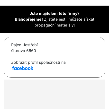
Jste majitelem této firmy
?
Blahopřejeme!
Zjistěte jestli můžete získat
propagační materiály!
Rájec-Jestřebí
šturova 6660
Zobrazit profil společnosti na