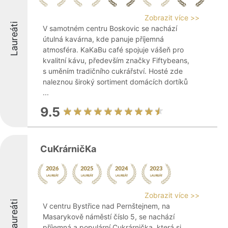
Zobrazit více >>
Laureáti
V samotném centru Boskovic se nachází
útulná kavárna, kde panuje příjemná
atmosféra. KaKaBu café spojuje vášeň pro
kvalitní kávu, především značky Fiftybeans,
s uměním tradičního cukrářství. Hosté zde
naleznou široký sortiment domácích dortíků
...
9.5
CuKrárničKa
Zobrazit více >>
Laureáti
V centru Bystřice nad Pernštejnem, na
Masarykově náměstí číslo 5, se nachází
příjemná a populární Cukrárnička, která si