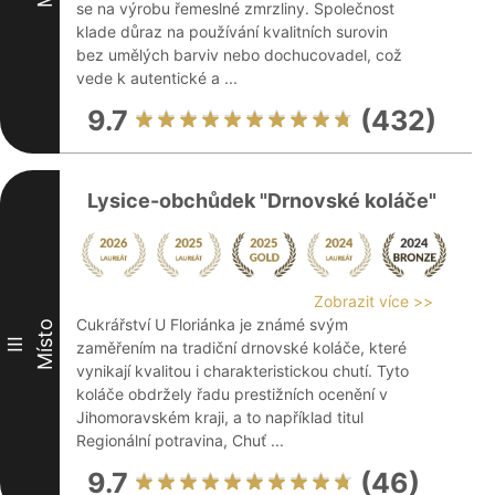
se na výrobu řemeslné zmrzliny. Společnost
klade důraz na používání kvalitních surovin
bez umělých barviv nebo dochucovadel, což
vede k autentické a ...
9.7
(432)
Lysice-obchůdek "Drnovské koláče"
Zobrazit více >>
Cukrářství U Floriánka je známé svým
Místo
III
zaměřením na tradiční drnovské koláče, které
vynikají kvalitou i charakteristickou chutí. Tyto
koláče obdržely řadu prestižních ocenění v
Jihomoravském kraji, a to například titul
Regionální potravina, Chuť ...
9.7
(46)