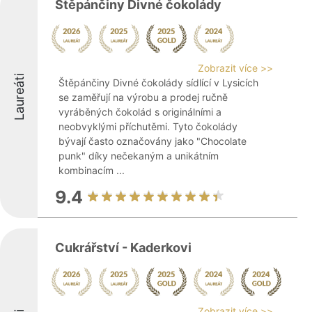
Štěpánčiny Divné čokolády
Zobrazit více >>
Laureáti
Štěpánčiny Divné čokolády sídlící v Lysicích
se zaměřují na výrobu a prodej ručně
vyráběných čokolád s originálními a
neobvyklými příchutěmi. Tyto čokolády
bývají často označovány jako "Chocolate
punk" díky nečekaným a unikátním
kombinacím ...
9.4
Cukrářství - Kaderkovi
Zobrazit více >>