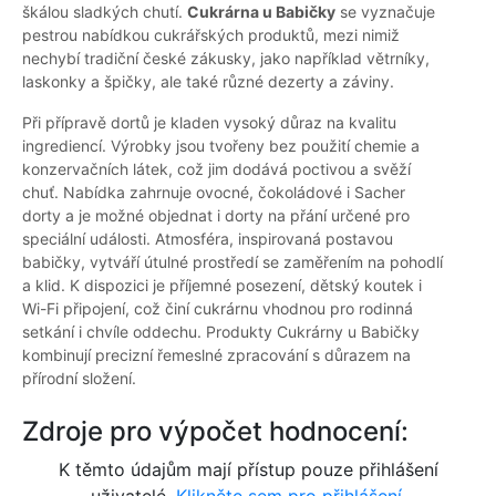
škálou sladkých chutí.
Cukrárna u Babičky
se vyznačuje
pestrou nabídkou cukrářských produktů, mezi nimiž
nechybí tradiční české zákusky, jako například větrníky,
laskonky a špičky, ale také různé dezerty a záviny.
Při přípravě dortů je kladen vysoký důraz na kvalitu
ingrediencí. Výrobky jsou tvořeny bez použití chemie a
konzervačních látek, což jim dodává poctivou a svěží
chuť. Nabídka zahrnuje ovocné, čokoládové i Sacher
dorty a je možné objednat i dorty na přání určené pro
speciální události. Atmosféra, inspirovaná postavou
babičky, vytváří útulné prostředí se zaměřením na pohodlí
a klid. K dispozici je příjemné posezení, dětský koutek i
Wi-Fi připojení, což činí cukrárnu vhodnou pro rodinná
setkání i chvíle oddechu. Produkty Cukrárny u Babičky
kombinují precizní řemeslné zpracování s důrazem na
přírodní složení.
Zdroje pro výpočet hodnocení:
K těmto údajům mají přístup pouze přihlášení