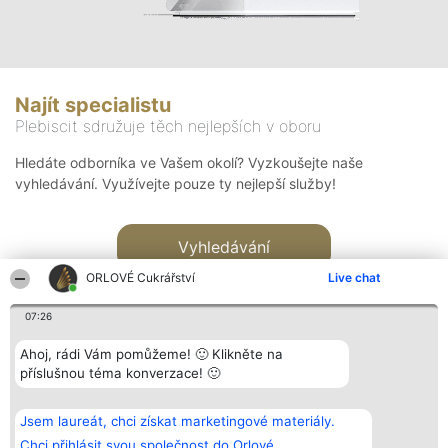
Najít specialistu
Plebiscit sdružuje těch nejlepších v oboru
Hledáte odborníka ve Vašem okolí? Vyzkoušejte naše
vyhledávání. Využívejte pouze ty nejlepší služby!
Vyhledávání
ORLOVÉ Cukrářství
Live chat
07:26
Ahoj, rádi Vám pomůžeme! 🙂 Klikněte na
příslušnou téma konverzace! 🙂
Organizátor hlasování
Plebiscyt
Kontakt
Bright Side Solutions sp. z o.
Vítězové
Kontakt
Jsem laureát, chci získat marketingové materiály.
o. sp. k.
Seznam všech
ul. Ruska 22
laureátů
Chci přihlásit svou společnost do Orlové.