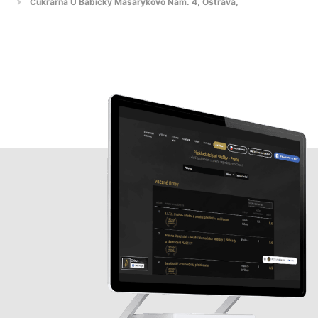
Cukrárna U Babičky Masarykovo Nam. 4, Ostrava,