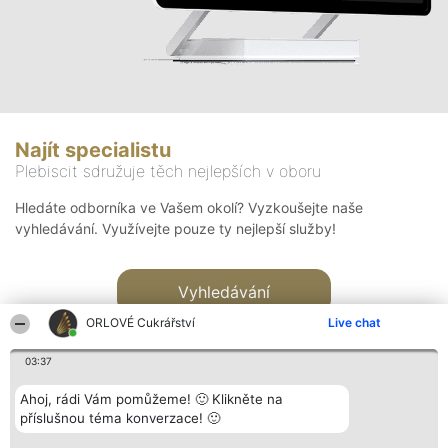
Najít specialistu
Plebiscit sdružuje těch nejlepších v oboru
Hledáte odborníka ve Vašem okolí? Vyzkoušejte naše
vyhledávání. Využívejte pouze ty nejlepší služby!
Vyhledávání
ORLOVÉ Cukrářství
Live chat
03:37
Ahoj, rádi Vám pomůžeme! 🙂 Klikněte na
příslušnou téma konverzace! 🙂
Organizátor hlasování
Plebiscyt
Kontakt