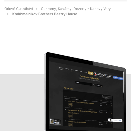
Orlové Cukrářství
Cukrárny, Kavárny, Dezerty - Karlovy Vary
Krakhmalnikov Brothers Pastry House