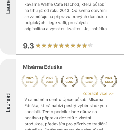
Laureáti
kavárna Waffle Cafe Náchod, která působí
na trhu již od roku 2013. Od svého otevření
se zaměřuje na přípravu pravých domácích
belgických Liege vaflí, proslulých
originalitou a vysokou kvalitou. Její nabídka
...
9.3
Mlsárna Eduška
Zobrazit více >>
Laureáti
V samotném centru Úpice působí Mlsárna
Eduška, která nabízí pestrý výběr sladkých
specialit. Tento podnik klade důraz na
poctivou přípravu dezertů z vlastní
produkce, především pro příznivce tradiční
cukrařiny. Sortiment zahrnuje nejen různé ...