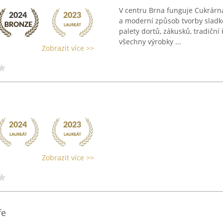
V centru Brna funguje Cukrárn
a moderní způsob tvorby sladko
palety dortů, zákusků, tradičn
všechny výrobky ...
Zobrazit více >>
Zobrazit více >>
fe