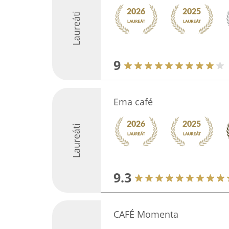
Laureáti
9
Ema café
Laureáti
9.3
CAFÉ Momenta