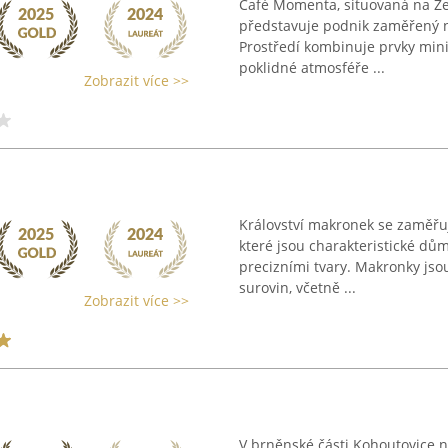
Café Momenta, situovaná na Ze
představuje podnik zaměřený 
Prostředí kombinuje prvky minim
poklidné atmosféře ...
Zobrazit více >>
Království makronek se zaměřu
které jsou charakteristické dů
precizními tvary. Makronky jso
surovin, včetně ...
Zobrazit více >>
V brněnské části Kohoutovice n