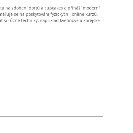
ista na zdobení dortů a cupcakes a přináší moderní
ěřuje se na poskytování fyzických i online kurzů,
it si různé techniky, například květinové a korejské