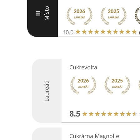
Místo
III
10.0
Cukrevolta
Laureáti
8.5
Cukrárna Magnolie