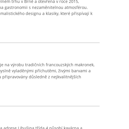
lném trhu v Brně a otevřená v roce 2015,
na gastronomii s nezaměnitelnou atmosférou.
alistického designu a klasiky, které přispívají k
je na výrobu tradičních francouzských makronek,
myslně vyladěnými příchutěmi, živými barvami a
u připravovány důsledně z nejkvalitnějších
a adrese Libušina třída 4 působí kavárna a