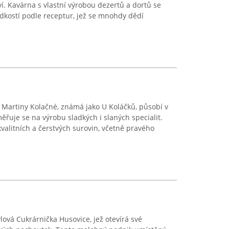
ví. Kavárna s vlastní výrobou dezertů a dortů se
dkostí podle receptur, jež se mnohdy dědí
Martiny Kolačné, známá jako U Koláčků, působí v
ěřuje se na výrobu sladkých i slaných specialit.
valitních a čerstvých surovin, včetně pravého
ylová Cukrárnička Husovice, jež otevírá své