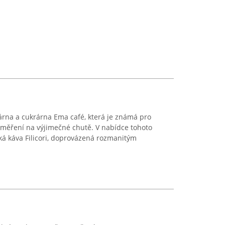
árna a cukrárna Ema café, která je známá pro
měření na výjimečné chutě. V nabídce tohoto
ská káva Filicori, doprovázená rozmanitým