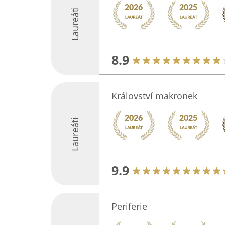
Laureáti
8.9
Království makronek
Laureáti
9.9
Periferie