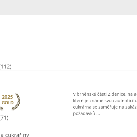
(112)
V brněnské části Židenice, na 
které je známé svou autenticit
cukrárna se zaměřuje na zakáz
požadavků ...
(71)
a cukrařiny