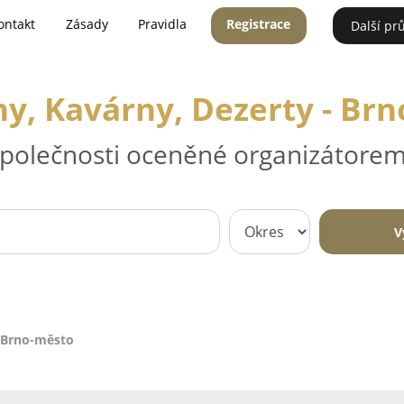
ontakt
Zásady
Pravidla
Registrace
Další pr
y, Kavárny, Dezerty - Br
 společnosti oceněné organizátorem
V
- Brno-město