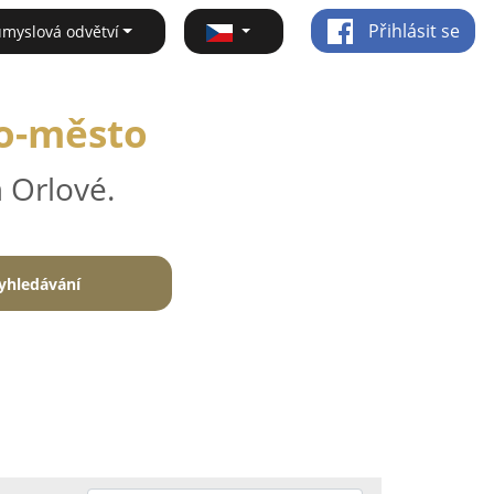
Přihlásit se
ůmyslová odvětví
no-město
 Orlové.
yhledávání