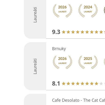
Laureáti
9.3
Brnuky
Laureáti
8.1
Cafe Desolato - The Cat Ca