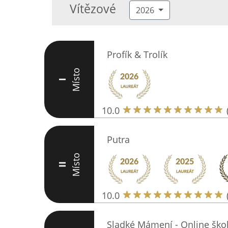
Vítězové
2026
Profík & Trolík
Místo
I
10.0
Putra
Místo
II
10.0
Sladké Mámení - Online škol